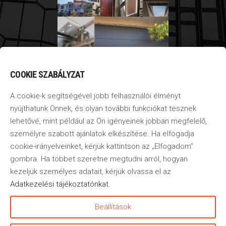
COOKIE SZABÁLYZAT
A cookie-k segítségével jobb felhasználói élményt
nyújthatunk Önnek, és olyan további funkciókat tesznek
lehetővé, mint például az Ön igényeinek jobban megfelelő,
személyre szabott ajánlatok elkészítése. Ha elfogadja
cookie-irányelveinket, kérjük kattintson az „Elfogadom”
gombra. Ha többet szeretne megtudni arról, hogyan
kezeljük személyes adatait, kérjük olvassa el az
Adatkezelési tájékoztatónkat
.
©2020
–
2025
GbR
Beállítások
Tervező Kft.
–
Minden jog
fenntartva!