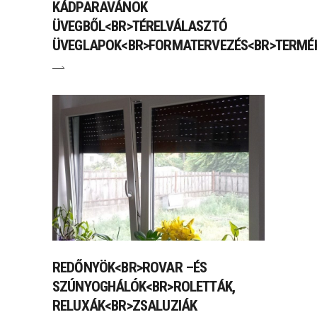
KÁDPARAVÁNOK
ÜVEGBŐL<BR>TÉRELVÁLASZTÓ
ÜVEGLAPOK<BR>FORMATERVEZÉS<BR>TERMÉK
REDŐNYÖK<BR>ROVAR –ÉS
SZÚNYOGHÁLÓK<BR>ROLETTÁK,
RELUXÁK<BR>ZSALUZIÁK