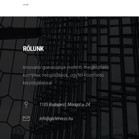
RÓLUNK
Innovatív gondolatok mellett, megbízható
komplex megoldások, ügyfél központú
kiszolgálással.
1105 Budapest, Mongol u. 24.
info@gbrtervezo.hu