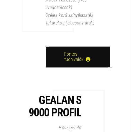
üvegezőlécek)
Széles körű színválaszték
Takarékos (alacsony árak)
Fontos
tudnivalók
GEALAN S
9000
PROFIL
Hőszigetelő