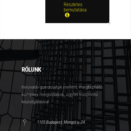
Részletes
bemutatása
RÓLUNK
Innovatív gondolatok mellett, megbízható
komplex megoldások, ügyfél központú
kiszolgálással.
1105 Budapest, Mongol u. 24.