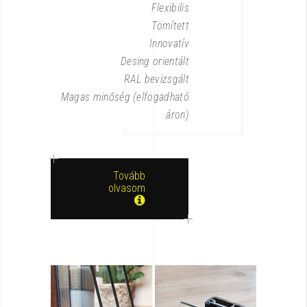
Flexibilis
Tömített
Innovatív
Desing orientált
RAL bevizsgált
Magas minőség (elfogadható
áron)
Tovább
olvasom