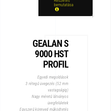
Részletes
bemutatása
GEALAN S
9000
HST
PROFIL
Egyedi megoldások
3 rétegű üvegezés (52 mm
vastagságig)
Nagy méretű látványos
üvegfelületek
Egyszerű könnyed működtetés