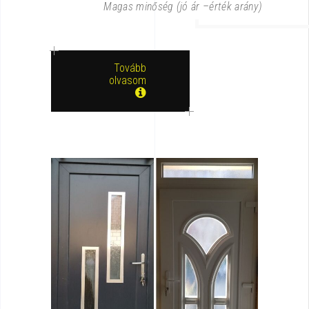
Magas minőség (jó ár –érték arány)
Tovább
olvasom