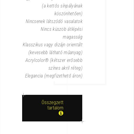
(a kettős sínpályának
köszönhetően)
Nincsenek látszódó vasalatok
Nincs küszöb átlépési
magasság
Klasszikus vagy dizájn orientált
(kevesebb látható műanyag)
Acrylcolor® (kétszer erősebb
színes akril réteg)
Elegancia (megfizethető áron)
Összegzett
tartalom