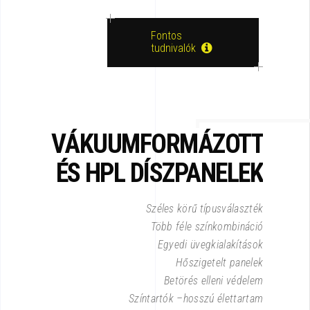
Fontos
tudnivalók
VÁKUUMFORMÁZOTT
ÉS HPL DÍSZPANELEK
Széles körű típusválaszték
Több féle színkombináció
Egyedi üvegkialakítások
Hőszigetelt panelek
Betörés elleni védelem
Színtartók –hosszú élettartam