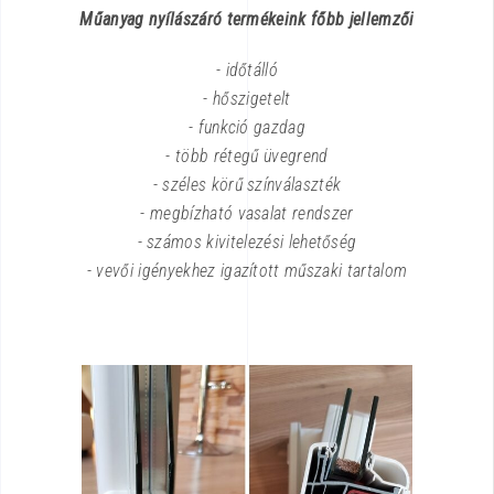
Műanyag
nyílászáró
termékeink
főbb
jellemzői
- időtálló
- hőszigetelt
- funkció gazdag
- több rétegű üvegrend
- széles körű színválaszték
- megbízható vasalat rendszer
- számos kivitelezési lehetőség
- vevői igényekhez igazított műszaki tartalom