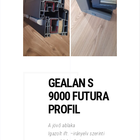
GEALAN S
9000
FUTURA
PROFIL
A jövő ablaka
Igazolt ift. –irányelv szerinti