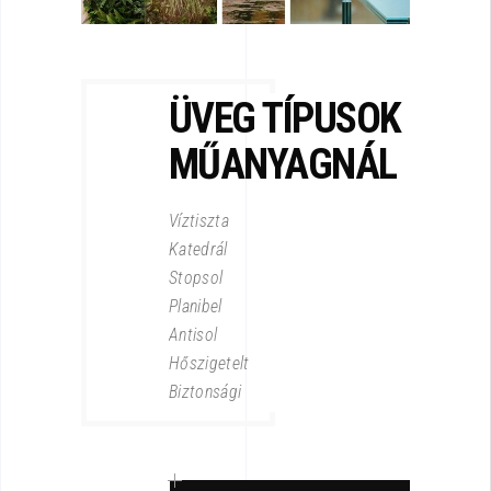
ÜVEG TÍPUSOK
MŰANYAGNÁL
Víztiszta
Katedrál
Stopsol
Planibel
Antisol
Hőszigetelt
Biztonsági