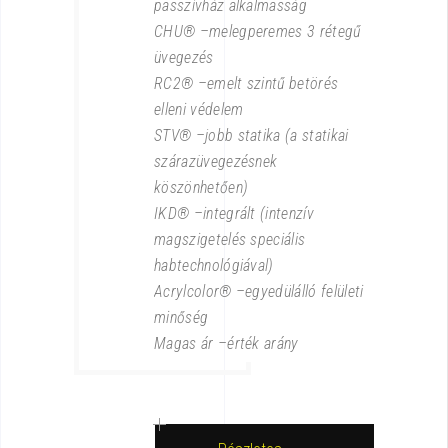
passzívház alkalmasság
CHU® –melegperemes 3 rétegű
üvegezés
RC2® –emelt szintű betörés
elleni védelem
STV® –jobb statika (a statikai
szárazüvegezésnek
köszönhetően)
IKD® –integrált (intenzív
magszigetelés speciális
habtechnológiával)
Acrylcolor® –egyedülálló felületi
minőség
Magas ár –érték arány