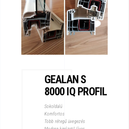
GEALAN S
8000
IQ PROFIL
Sokoldalú
Komfortos
Több rétegű üvegezés
Modern kinézetű (íves