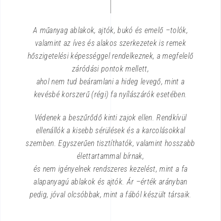
A műanyag ablakok, ajtók, bukó és emelő –tolók,
valamint az íves és alakos szerkezetek is remek
hőszigetelési képességgel rendelkeznek, a megfelelő
záródási pontok mellett,
ahol nem tud beáramlani a hideg levegő, mint a
kevésbé korszerű (régi) fa nyílászárók esetében.
Védenek a beszűrődő kinti zajok ellen. Rendkívül
ellenállók a kisebb sérülések és a karcolásokkal
szemben. Egyszerűen tisztíthatók, valamint hosszabb
élettartammal bírnak,
és nem igényelnek rendszeres kezelést, mint a fa
alapanyagú ablakok és ajtók. Ár –érték arányban
pedig, jóval olcsóbbak, mint a fából készült társaik.