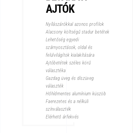
AJTÓK
Nyílászárókkal azonos profilok
Alacsony költségű stadur betétek
Lehetőség egyedi
szárnyosztások, oldal és
felülvilágítok kialakítására
Ajtóbetétek széles körű
választéka
Gazdag üveg és díszüveg
választék
Hőhídmentes alumínium küszöb
Faerezetes és a nélküli
színválaszték
Elérhető árfekvés