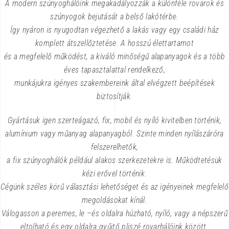
A modern szúnyoghálóink megakadályozzák a különféle rovarok és
szúnyogok bejutását a belső lakótérbe.
Így nyáron is nyugodtan végezhető a lakás vagy egy családi ház
komplett átszellőztetése. A hosszú élettartamot
és a megfelelő működést, a kiváló minőségű alapanyagok és a több
éves tapasztalattal rendelkező,
munkájukra igényes szakembereink által elvégzett beépítések
biztosítják.
Gyártásuk igen szerteágazó, fix, mobil és nyíló kivitelben történik,
alumínium vagy műanyag alapanyagból. Szinte minden nyílászáróra
felszerelhetők,
a fix szúnyoghálók például alakos szerkezetekre is. Működtetésük
kézi erővel történik.
Cégünk széles körű választási lehetőséget és az igényeinek megfelelő
megoldásokat kínál.
Válogasson a peremes, le –és oldalra húzható, nyíló, vagy a népszerű
eltolható és egy oldalra gyűjtő pliszé rovarhálóink között.