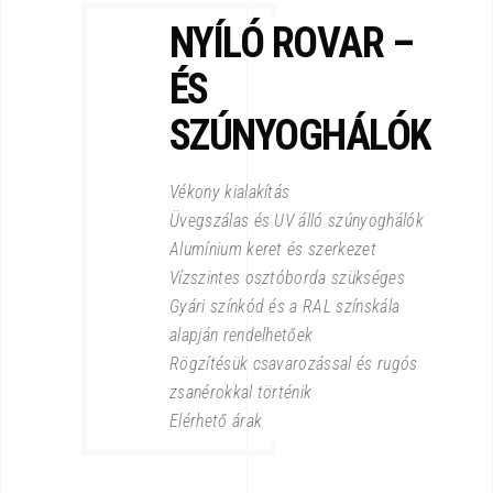
NYÍLÓ ROVAR –
ÉS
SZÚNYOGHÁLÓK
Vékony kialakítás
Üvegszálas és UV álló szúnyoghálók
Alumínium keret és szerkezet
Vízszintes osztóborda szükséges
Gyári színkód és a RAL színskála
alapján rendelhetőek
Rögzítésük csavarozással és rugós
zsanérokkal történik
Elérhető árak