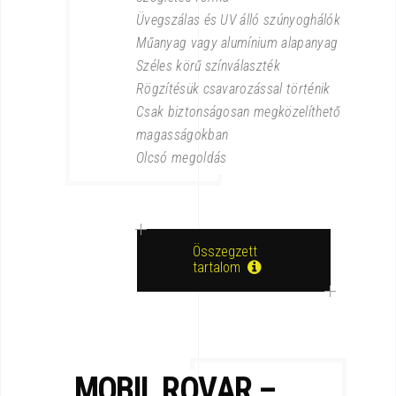
Üvegszálas és UV álló szúnyoghálók
Műanyag vagy alumínium alapanyag
Széles körű színválaszték
Rögzítésük csavarozással történik
Csak biztonságosan megközelíthető
magasságokban
Olcsó megoldás
Összegzett
tartalom
MOBIL ROVAR –