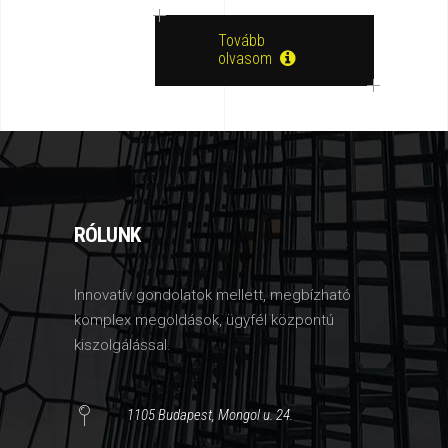
Tovább
olvasom
RÓLUNK
Innovatív gondolatok mellett, megbízható
komplex megoldások, ügyfél központú
kiszolgálással.
1105 Budapest, Mongol u. 24.