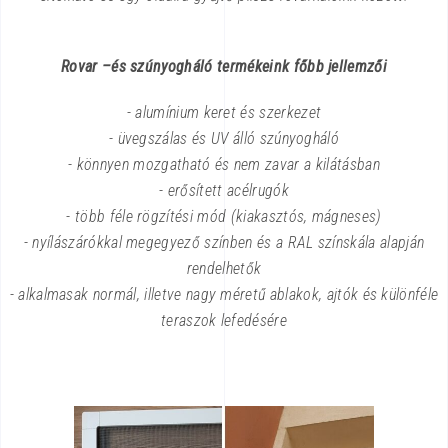
Rovar
–és
szúnyogháló
termékeink
főbb
jellemzői
- alumínium keret és szerkezet
- üvegszálas és UV álló szúnyogháló
- könnyen mozgatható és nem zavar a kilátásban
- erősített acélrugók
- több féle rögzítési mód (kiakasztós, mágneses)
- nyílászárókkal megegyező színben és a RAL színskála alapján
rendelhetők
- alkalmasak normál, illetve nagy méretű ablakok, ajtók és különféle
teraszok lefedésére