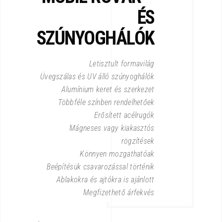
ÉS
SZÚNYOGHÁLÓK
Letisztult formavilág
Üvegszálas és UV álló szúnyoghálók
Alumínium keret és szerkezet
Többféle színben rendelhetőek
Erősített acélrugók
Mágneses vagy kiakasztós
rögzítések
Könnyen mozgathatóak
Beépítésük csavarozással történik
Ablakokra és ajtókra is ajánlott
Megfizethető árfekvés