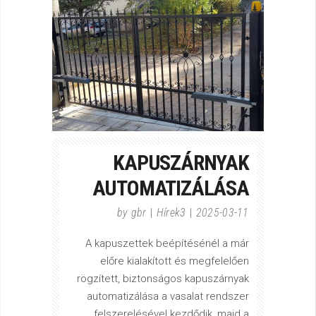
KAPUSZÁRNYAK
AUTOMATIZÁLÁSA
by
gbr
Hírek3
2025-03-11
A kapuszettek beépítésénél a már
előre kialakított és megfelelően
rögzített, biztonságos kapuszárnyak
automatizálása a vasalat rendszer
felszerelésével kezdődik, majd a