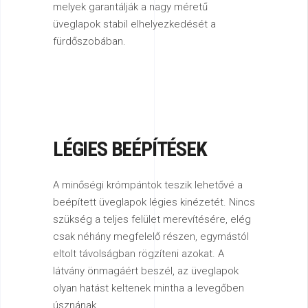
melyek garantálják a nagy méretű
üveglapok stabil elhelyezkedését a
fürdőszobában.
LÉGIES BEÉPÍTÉSEK
A minőségi krómpántok teszik lehetővé a
beépített üveglapok légies kinézetét. Nincs
szükség a teljes felület merevítésére, elég
csak néhány megfelelő részen, egymástól
eltolt távolságban rögzíteni azokat. A
látvány önmagáért beszél, az üveglapok
olyan hatást keltenek mintha a levegőben
úsznának.