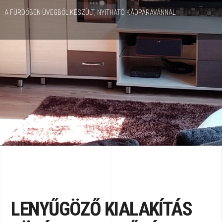
A FÜRDŐBEN ÜVEGBŐL KÉSZÜLT, NYITHATÓ KÁDPARAVÁNNAL
LENYŰGÖZŐ KIALAKÍTÁS