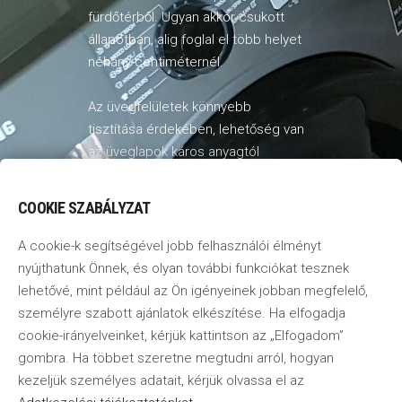
fürdőtérből. Ugyan akkor csukott
állapotban, alig foglal el több helyet
néhány centiméternél.
Az üvegfelületek könnyebb
tisztítása érdekében, lehetőség van
az üveglapok káros anyagtól
mentes, folyadék alapú kezelésére
egyszerű áttörléssel. Ami biztosítja
COOKIE SZABÁLYZAT
a víz lepergését és
megakadályozza a vízkő kialakulását
A cookie-k segítségével jobb felhasználói élményt
hosszabb időre.
nyújthatunk Önnek, és olyan további funkciókat tesznek
lehetővé, mint például az Ön igényeinek jobban megfelelő,
személyre szabott ajánlatok elkészítése. Ha elfogadja
cookie-irányelveinket, kérjük kattintson az „Elfogadom”
gombra. Ha többet szeretne megtudni arról, hogyan
kezeljük személyes adatait, kérjük olvassa el az