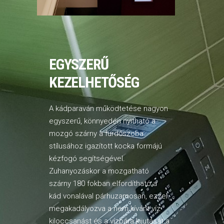
EGYSZERŰ
KEZELHETŐSÉG
A kádparaván működtetése nagyon
egyszerű, könnyedén nyitható a
mozgó szárny a fürdőszoba
stílusához igazított kocka formájú
kézfogó segítségével.
Zuhanyozáskor a mozgatható
szárny 180 fokban elfordítható a
kád vonalával párhuzamosan, ezzel
megakadályozva a nem kívánt víz
kiloccsanást és a vízpára kijutását a