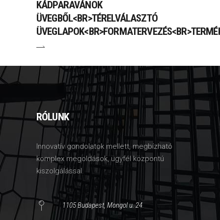
KÁDPARAVÁNOK
ÜVEGBŐL<BR>TÉRELVÁLASZTÓ
ÜVEGLAPOK<BR>FORMATERVEZÉS<BR>TERMÉK
RÓLUNK
Innovatív gondolatok mellett, megbízható
komplex megoldások, ügyfél központú
kiszolgálással.
1105 Budapest, Mongol u. 24.