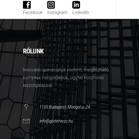
Facebook
Instagram
LinkedIn
RÓLUNK
Innovatív gondolatok mellett, megbízható
komplex megoldások, ügyfél központú
kiszolgálással.
1105 Budapest, Mongol u. 24.
info@gbrtervezo.hu