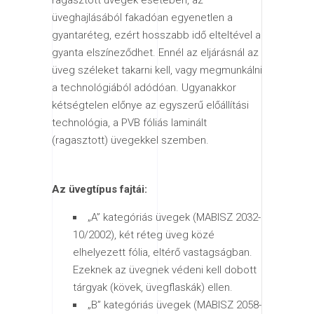
üveghajlásából fakadóan egyenetlen a
gyantaréteg, ezért hosszabb idő elteltével a
gyanta elszíneződhet. Ennél az eljárásnál az
üveg széleket takarni kell, vagy megmunkálni
a technológiából adódóan. Ugyanakkor
kétségtelen előnye az egyszerű előállítási
technológia, a PVB fóliás laminált
(ragasztott) üvegekkel szemben.
Az üvegtípus fajtái:
„A” kategóriás üvegek (MABISZ 2032-
10/2002), két réteg üveg közé
elhelyezett fólia, eltérő vastagságban.
Ezeknek az üvegnek védeni kell dobott
tárgyak (kövek, üvegflaskák) ellen.
„B” kategóriás üvegek (MABISZ 2058-