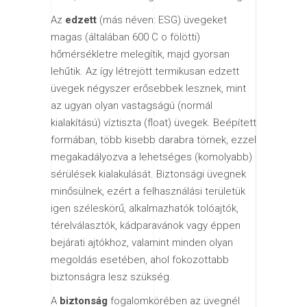
Az
edzett
(más néven: ESG) üvegeket
magas (általában 600 C o fölötti)
hőmérsékletre melegítik, majd gyorsan
lehűtik. Az így létrejött termikusan edzett
üvegek négyszer erősebbek lesznek, mint
az ugyan olyan vastagságú (normál
kialakítású) víztiszta (float) üvegek. Beépített
formában, több kisebb darabra törnek, ezzel
megakadályozva a lehetséges (komolyabb)
sérülések kialakulását. Biztonsági üvegnek
minősülnek, ezért a felhasználási területük
igen széleskörű, alkalmazhatók tolóajtók,
térelválasztók, kádparavánok vagy éppen
bejárati ajtókhoz, valamint minden olyan
megoldás esetében, ahol fokozottabb
biztonságra lesz szükség.
A
biztonság
fogalomkörében az üvegnél