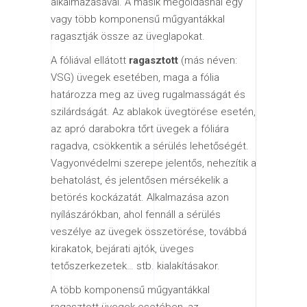
alkalmazásával. A másik megoldásnál egy
vagy több komponensű műgyantákkal
ragasztják össze az üveglapokat.
A fóliával ellátott
ragasztott
(más néven:
VSG) üvegek esetében, maga a fólia
határozza meg az üveg rugalmasságát és
szilárdságát. Az ablakok üvegtörése esetén,
az apró darabokra tőrt üvegek a fóliára
ragadva, csökkentik a sérülés lehetőségét.
Vagyonvédelmi szerepe jelentős, nehezítik a
behatolást, és jelentősen mérsékelik a
betörés kockázatát. Alkalmazása azon
nyílászárókban, ahol fennáll a sérülés
veszélye az üvegek összetörése, továbbá
kirakatok, bejárati ajtók, üveges
tetőszerkezetek… stb. kialakításakor.
A több komponensű műgyantákkal
ragasztott üvegek esetében, az