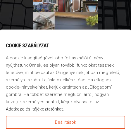
COOKIE SZABÁLYZAT
A cookie-k segítségével jobb felhasználói élményt
nyújthatunk Önnek, és olyan további funkciókat tesznek
lehetővé, mint például az Ön igényeinek jobban megfelelő,
személyre szabott ajánlatok elkészítése. Ha elfogadja
cookie-irányelveinket, kérjük kattintson az „Elfogadom”
gombra. Ha többet szeretne megtudni arról, hogyan
kezeljük személyes adatait, kérjük olvassa el az
Adatkezelési tájékoztatónkat
.
©2020
–
2025
GbR
Beállítások
Tervező Kft.
–
Minden jog
fenntartva!