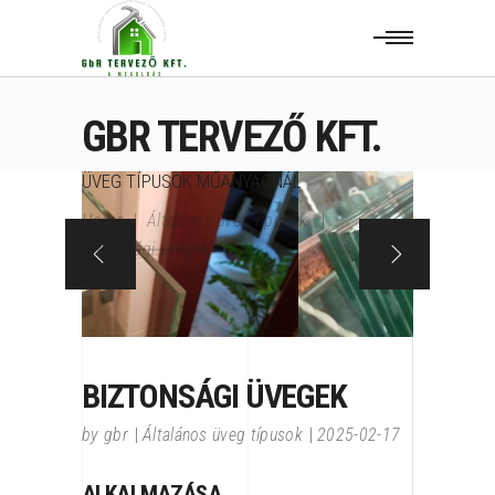
GBR TERVEZŐ KFT.
ÜVEG TÍPUSOK MŰANYAGNÁL
Home
|
Általános üveg típusok
|
Biztonsági üvegek
BIZTONSÁGI ÜVEGEK
by
gbr
Általános üveg típusok
2025-02-17
ALKALMAZÁSA