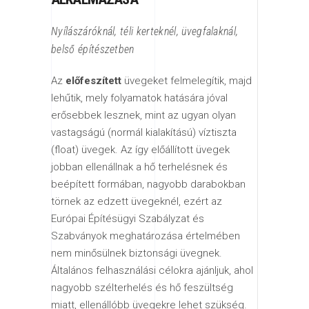
Nyílászáróknál, téli kerteknél, üvegfalaknál,
belső építészetben
Az
előfeszített
üvegeket felmelegítik, majd
lehűtik, mely folyamatok hatására jóval
erősebbek lesznek, mint az ugyan olyan
vastagságú (normál kialakítású) víztiszta
(float) üvegek. Az így előállított üvegek
jobban ellenállnak a hő terhelésnek és
beépített formában, nagyobb darabokban
törnek az edzett üvegeknél, ezért az
Európai Építésügyi Szabályzat és
Szabványok meghatározása értelmében
nem minősülnek biztonsági üvegnek.
Általános felhasználási célokra ajánljuk, ahol
nagyobb szélterhelés és hő feszültség
miatt, ellenállóbb üvegekre lehet szükség.