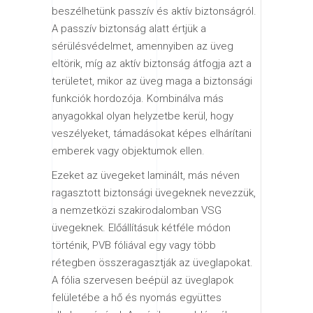
beszélhetünk passzív és aktív biztonságról.
A passzív biztonság alatt értjük a
sérülésvédelmet, amennyiben az üveg
eltörik, míg az aktív biztonság átfogja azt a
területet, mikor az üveg maga a biztonsági
funkciók hordozója. Kombinálva más
anyagokkal olyan helyzetbe kerül, hogy
veszélyeket, támadásokat képes elhárítani
emberek vagy objektumok ellen.
Ezeket az üvegeket laminált, más néven
ragasztott biztonsági üvegeknek nevezzük,
a nemzetközi szakirodalomban VSG
üvegeknek. Előállításuk kétféle módon
történik, PVB fóliával egy vagy több
rétegben összeragasztják az üveglapokat.
A fólia szervesen beépül az üveglapok
felületébe a hő és nyomás együttes