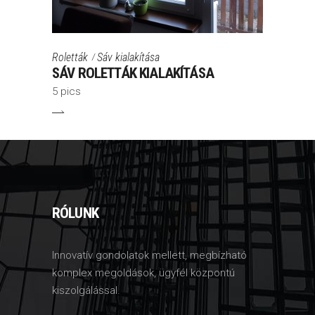
Roletták
Sáv kialakítása
SÁV ROLETTÁK KIALAKÍTÁSA
5 pics
RÓLUNK
Innovatív gondolatok mellett, megbízható
komplex megoldások, ügyfél központú
kiszolgálással.