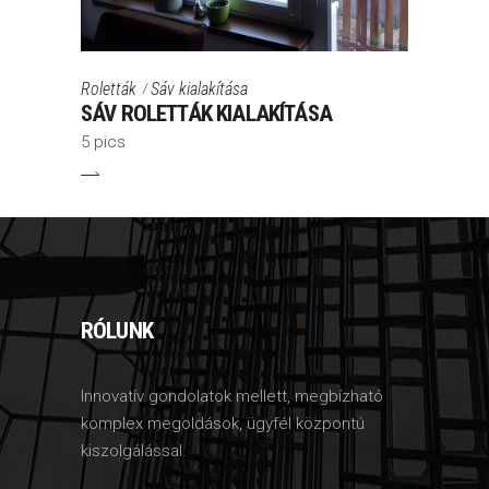
Roletták
Sáv kialakítása
SÁV ROLETTÁK KIALAKÍTÁSA
5 pics
RÓLUNK
Innovatív gondolatok mellett, megbízható
komplex megoldások, ügyfél központú
kiszolgálással.