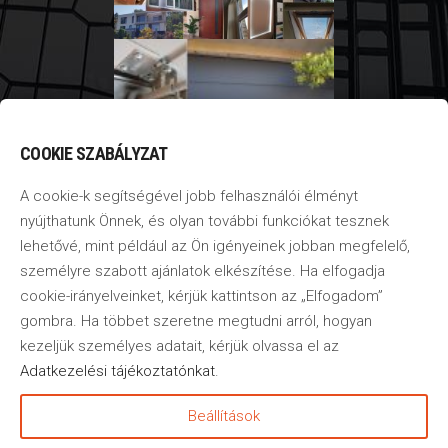
COOKIE SZABÁLYZAT
A cookie-k segítségével jobb felhasználói élményt
nyújthatunk Önnek, és olyan további funkciókat tesznek
lehetővé, mint például az Ön igényeinek jobban megfelelő,
személyre szabott ajánlatok elkészítése. Ha elfogadja
cookie-irányelveinket, kérjük kattintson az „Elfogadom”
gombra. Ha többet szeretne megtudni arról, hogyan
kezeljük személyes adatait, kérjük olvassa el az
Adatkezelési tájékoztatónkat
.
©2020
–
2025
GbR
Beállítások
Tervező Kft.
–
Minden jog
fenntartva!