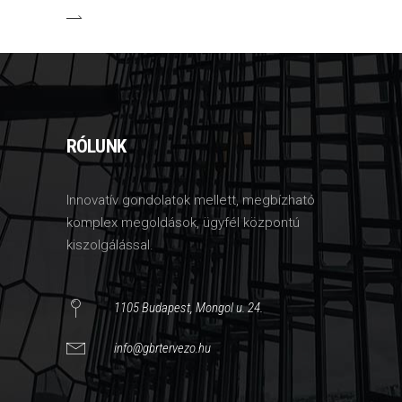
RÓLUNK
Innovatív gondolatok mellett, megbízható
komplex megoldások, ügyfél központú
kiszolgálással.
1105 Budapest, Mongol u. 24.
info@gbrtervezo.hu