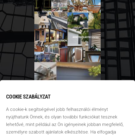
COOKIE SZABÁLYZAT
A cookie-k segítségével jobb felhasználói élményt
nyújthatunk Önnek, és olyan további funkciókat tesznek
lehetővé, mint például az Ön igényeinek jobban megfelelő,
személyre szabott ajánlatok elkészítése. Ha elfogadja