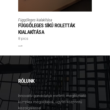
Függőleges kialakítása
FÜGGŐLEGES SÍKÚ ROLETTÁK
KIALAKÍTÁSA
8 pics
RÓLUNK
Innovatív gondolatok mellett, megbízható
komplex megoldások, ügyfél központú
kiszolgálással.