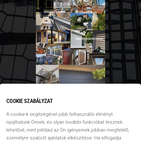
COOKIE SZABÁLYZAT
A cookie-k segítségével jobb felhasználói élményt
nyújthatunk Önnek, és olyan további funkciókat tesznek
lehetővé, mint például az Ön igényeinek jobban megfelelő,
személyre szabott ajánlatok elkészítése. Ha elfogadja