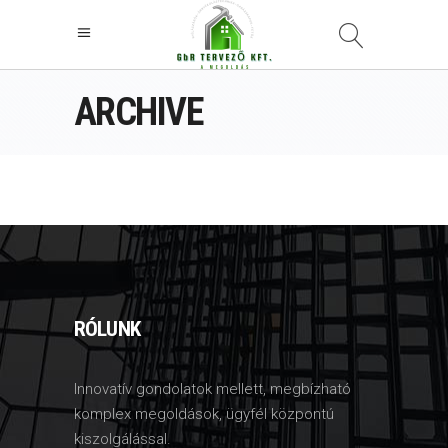
ARCHIVE
RÓLUNK
Innovatív gondolatok mellett, megbízható
komplex megoldások, ügyfél központú
kiszolgálással.