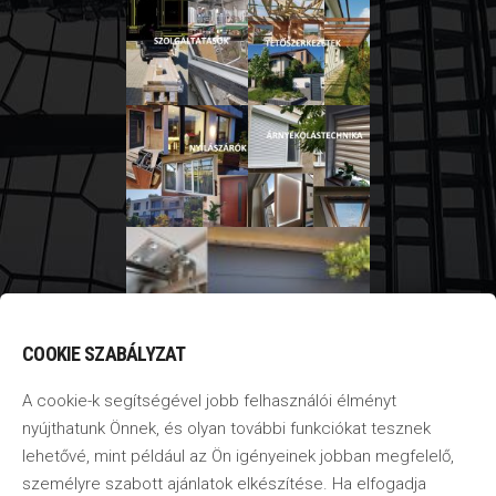
COOKIE SZABÁLYZAT
A cookie-k segítségével jobb felhasználói élményt
nyújthatunk Önnek, és olyan további funkciókat tesznek
lehetővé, mint például az Ön igényeinek jobban megfelelő,
személyre szabott ajánlatok elkészítése. Ha elfogadja