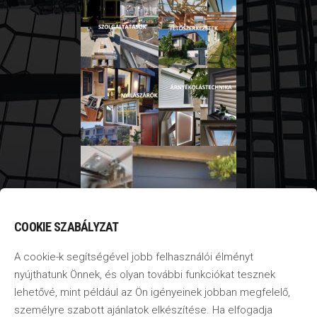
COOKIE SZABÁLYZAT
A cookie-k segítségével jobb felhasználói élményt
nyújthatunk Önnek, és olyan további funkciókat tesznek
lehetővé, mint például az Ön igényeinek jobban megfelelő,
személyre szabott ajánlatok elkészítése. Ha elfogadja