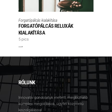
Forgatópálcás kialakítása
FORGATÓPÁLCÁS RELUXÁK
KIALAKÍTÁSA
5 pics
RÓLUNK
Innovatív gondolatok mellett, megbízható
komplex megoldások, ügyfél központú
kiszolgálással.