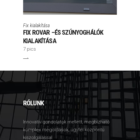
Fix kialakítása
FIX ROVAR –ÉS SZÚNYOGHÁLÓK
KIALAKÍTÁSA
7 pics
RÓLUNK
Innovatív gondolatok mellett, megbízható
komplex megoldások, ügyfél központú
kiszolgálással.