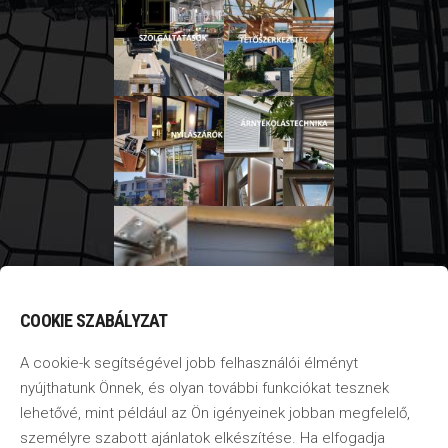
COOKIE SZABÁLYZAT
A cookie-k segítségével jobb felhasználói élményt
nyújthatunk Önnek, és olyan további funkciókat tesznek
lehetővé, mint például az Ön igényeinek jobban megfelelő,
személyre szabott ajánlatok elkészítése. Ha elfogadja