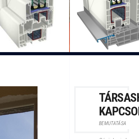
atika a jobb merevségért,
működtetés a sínpályák mi
ormatervezett és magas
nincs küszöb, akril rét
inőség (elérhető áron).
(megfizethető áron).
TÁRSAS
KAPCSO
BEMUTATÁSA