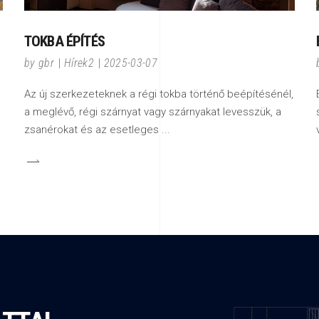
TOKBA ÉPÍTÉS
by
gbr
Hírek2
2025-03-07
Az új szerkezeteknek a régi tokba történő beépítésénél,
a meglévő, régi szárnyat vagy szárnyakat levesszük, a
zsanérokat és az esetleges