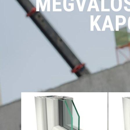
MEGVALÓS
KAP
S 8000 IQ profil: Sokoldalú,
S
komfortos, 2 rétegű üvegezés,
hőszi
modern kinézet (íves
közé