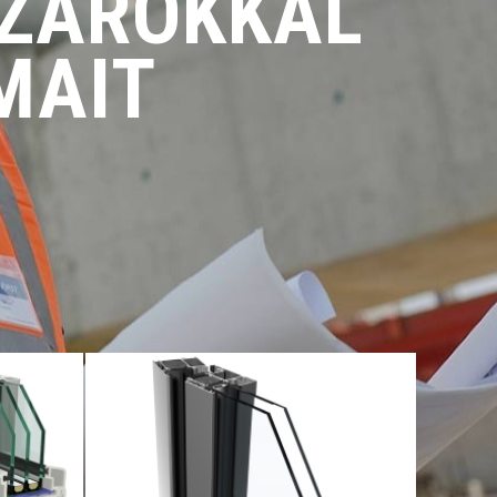
SZÁRÓKKAL
MAIT
ezés,
Ponzio PEHI 68: Kiváló
s
hőszigetelés, szigetelőbetétek
d
alkalmazása, kiemelkedő