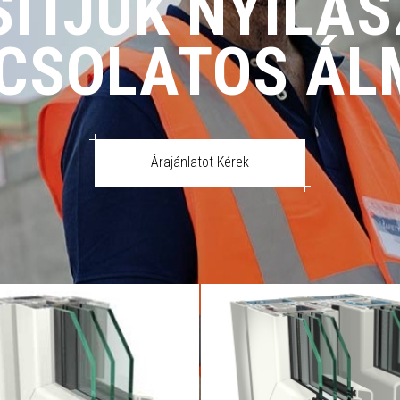
ÍTJUK NYÍLÁ
CSOLATOS ÁL
Árajánlatot Kérek
 9000 profil: Kiemelkedő
S 9000 HST: 3 rétegű üveg
getelés, 3 rétegű üvegezés,
nagy méretű látványo
p gumitömítés, fejlesztett
üvegfelületek, könnye