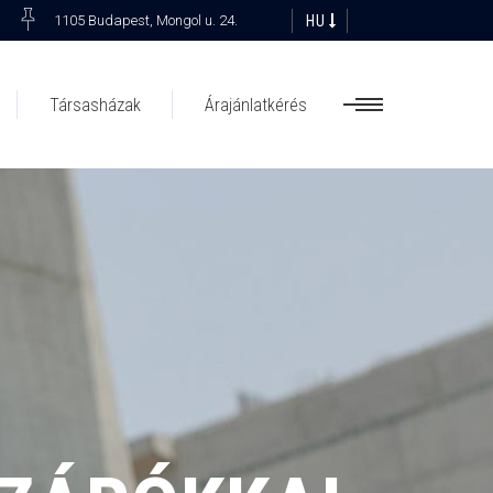
HU
1105 Budapest, Mongol u. 24.
Társasházak
Árajánlatkérés