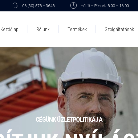
06 (30) 578 – 3648
Hétfő – Péntek: 8:00 – 16:00
Kezdőlap
Rólunk
Termékek
Szolgáltatások
CÉGÜNK ÜZLETPOLITIKÁJA