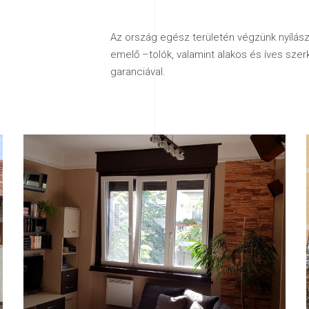
Az ország egész területén végzünk nyílászá
emelő –tolók, valamint alakos és íves szer
garanciával.