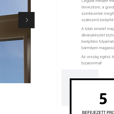
Cégünk minden meg
tervezésre, a gond
szerkezetek megfel
szakszerű beépíté
A több emelet maga
állványkészlet biz
beépítési folyama
bármilyen magass
Az ország egész te
bizalommal!