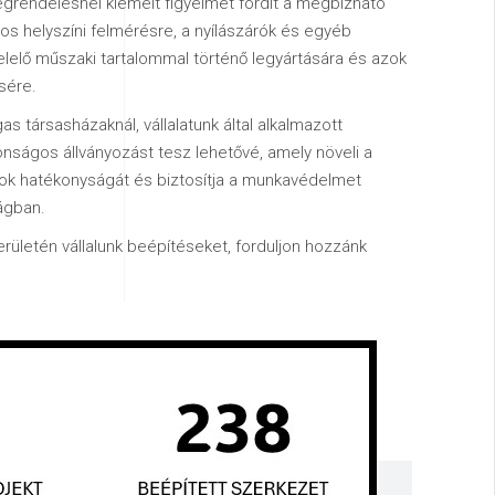
rendelésnél kiemelt figyelmet fordít a megbízható
os helyszíni felmérésre, a nyílászárók és egyéb
elő műszaki tartalommal történő legyártására és azok
sére.
s társasházaknál, vállalatunk által alkalmazott
tonságos állványozást tesz lehetővé, amely növeli a
tok hatékonyságát és biztosítja a munkavédelmet
ágban.
rületén vállalunk beépítéseket, forduljon hozzánk