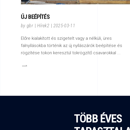
ÚJ BEÉPÍTÉS
by
gbr
Hírek2
2025-03-11
Előre kialakított és szigetelt vagy a nélküli, üres
falnyílásokba történik az új nyílászárók beépítése és
rögzítése tokon keresztül tokrögzítő csavarokkal
TÖBB ÉVES