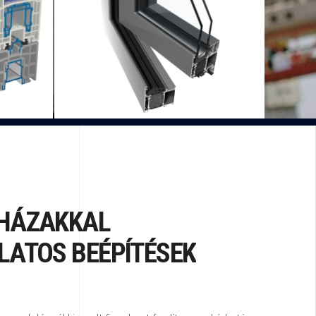
att,
merevség, tok és a szárny egy
eg
síkon van külső oldalon,
(kimagasló ár –érték arány).
HÁZAKKAL
LATOS BEÉPÍTÉSEK