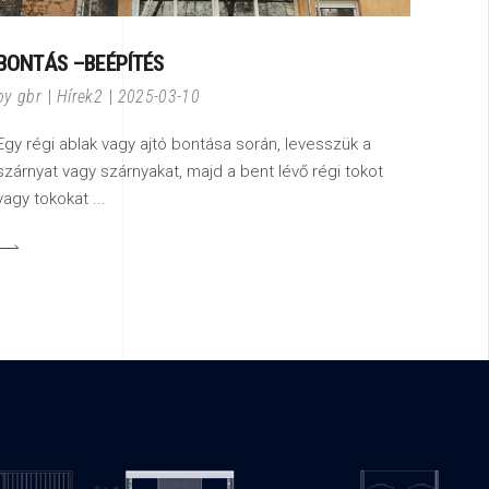
BONTÁS –BEÉPÍTÉS
by
gbr
Hírek2
2025-03-10
Egy régi ablak vagy ajtó bontása során, levesszük a
szárnyat vagy szárnyakat, majd a bent lévő régi tokot
vagy tokokat