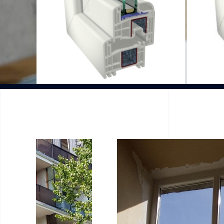
üvegezőlécek), fa erezetes és a
st
nélküli színválaszték, takarékos
f
(alacsony áron).
m