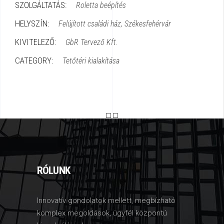
SZOLGÁLTATÁS:
Roletta beépítés
HELYSZÍN:
Felújított családi ház, Székesfehérvár
KIVITELEZŐ:
GbR Tervező Kft.
CATEGORY:
Tetőtéri kialakítása
RÓLUNK
Innovatív gondolatok mellett, megbízható
komplex megoldások, ügyfél központú