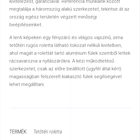
kivitelezést, garanciával. Referencia munkáink között
megtalálja a háromszög alakú szerkezetet, tekintse át az
ország egész területén végzett minőségi
beépítéseinket.
A lenti képeken egy fényzáró és világos vajszínű, sima
tetőtéri rugós roletta látható tokozat nélküli kivitelben,
ahol magát a rolettát tartó alumínium fülek szemből lettek
rácsavarozva a nyílászárókra. A kézi működtetésű
szerkezetet, csak az előre beállított (ügyfél által kért)
magasságban felszerelt kiakasztó fülek segítségével
lehet megállítani.
TERMÉK:
Tetőtéri roletta