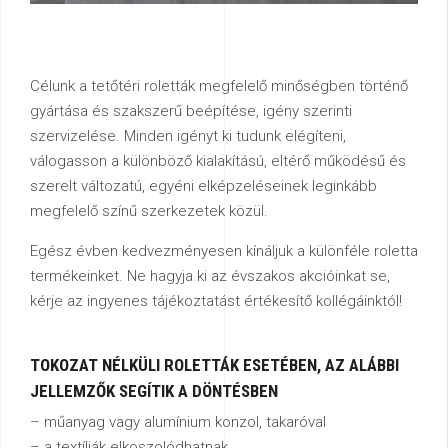
Célunk a tetőtéri roletták megfelelő minőségben történő
gyártása és szakszerű beépítése, igény szerinti
szervizelése. Minden igényt ki tudunk elégíteni,
válogasson a különböző kialakítású, eltérő működésű és
szerelt változatú, egyéni elképzeléseinek leginkább
megfelelő színű szerkezetek közül.
Egész évben kedvezményesen kínáljuk a különféle roletta
termékeinket. Ne hagyja ki az évszakos akcióinkat se,
kérje az ingyenes tájékoztatást értékesítő kollégáinktól!
TOKOZAT
NÉLKÜLI
ROLETTÁK
ESETÉBEN,
AZ
ALÁBBI
JELLEMZŐK
SEGÍTIK
A
DÖNTÉSBEN
– műanyag vagy alumínium konzol, takaróval
– a textíliák elkoszolódhatnak