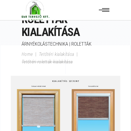
TETŐTÉRI
ROLETTÁK
KIALAKÍTÁSA
ÁRNYÉKOLÁSTECHNIKA | ROLETTÁK
Home
|
Tetőtéri kialakítása
|
Tetőtéri roletták kialakítása