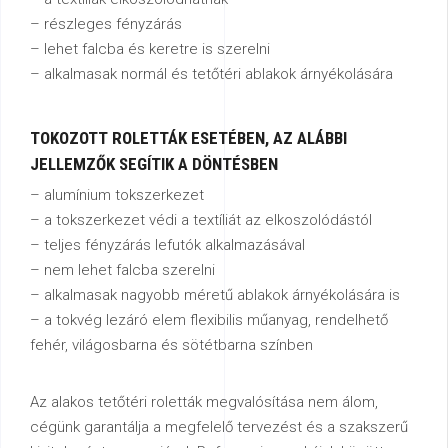
– részleges fényzárás
– lehet falcba és keretre is szerelni
– alkalmasak normál és tetőtéri ablakok árnyékolására
TOKOZOTT
ROLETTÁK
ESETÉBEN,
AZ
ALÁBBI
JELLEMZŐK
SEGÍTIK
A
DÖNTÉSBEN
– alumínium tokszerkezet
– a tokszerkezet védi a textíliát az elkoszolódástól
– teljes fényzárás lefutók alkalmazásával
– nem lehet falcba szerelni
– alkalmasak nagyobb méretű ablakok árnyékolására is
– a tokvég lezáró elem flexibilis műanyag, rendelhető
fehér, világosbarna és sötétbarna színben
Az alakos tetőtéri roletták megvalósítása nem álom,
cégünk garantálja a megfelelő tervezést és a szakszerű